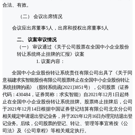
合法、有效。
（二）
会议出席情况
会议应出席董事
5
人，出席和授权出席董事
人
5
二、
议案审议情况
（一）
审议通过《关于公司股票在全国中小企业股份
转让系统终止挂牌的汇报》议案
1.
议案内容：
全国中小企业股份转让系统责任有限公司出具了《关于同
意
福建求实智能股份有限公司股票终止在全国中小企业股份转让
系统挂牌的函》（股转系统函
[2021]3851
号），公司股票（证券
代码：
430484
，证券简称：求实智能）自
2021年12月
1日起终
止在全
国中小企业股份转让系统挂牌。
股票终止挂牌后，公司
于
2021年12月14日根据中国证券登记结算有限公司北京分
公司
相关规定
申请退出登记业务，并于
2021年12月16日办理完结退出登
记业务。后续，公司股票的登记、
转让、管理等事宜将按《公
司法》及《公司章程》等相关规定执行
。